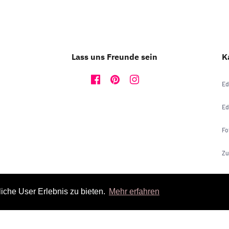
Lass uns Freunde sein
K
Ed
Ed
Fo
Zu
Ho
iche User Erlebnis zu bieten.
Mehr erfahren
JG
Ge