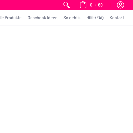
•
0
€0
lle Produkte
Geschenk Ideen
So geht's
Hilfe/FAQ
Kontakt