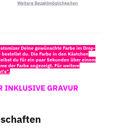
Weitere Bezahlmöglichkeiten
stomizer Deine gewünschte Farbe im Drop-
 bestellst du.
Die Farbe in den Kästchen
bleibst du für ein paar Sekunden über einem
ame der Farbe angezeigt. Für weitere
t's"
.
R INKLUSIVE GRAVUR
schaften