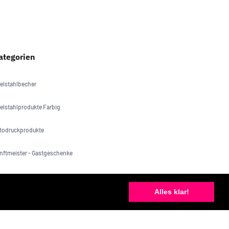
ategorien
elstahlbecher
elstahlprodukte Farbig
todruckprodukte
nftmeister - Gastgeschenke
lzprodukte
Alles klar!
A _ Hochzeit
schenk Ideen