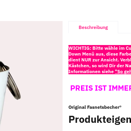
Beschreibung
WICHTIG: Bitte wähle im Cu
Down Menü aus, diese Farbe
dient NUR zur Ansicht
. Ver
Kästchen, so wird Dir der N
Informationen siehe
"So geh
PREIS IST IMME
Original Fasnetsbecher®
Produkteigen